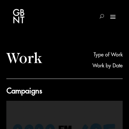
Work
Type of Work
Work by Date
Campaigns
Results
updated.
Showing
19