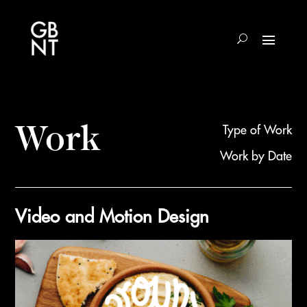
Work
Type of Work
Work by Date
Video and Motion Design
Results
updated.
Showing
20